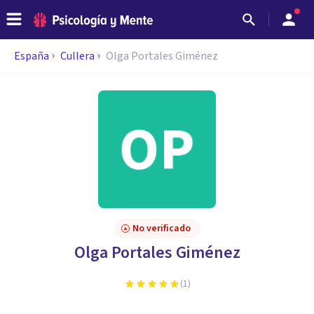
España
Cullera
Olga Portales Giménez
No verificado
Olga Portales Giménez
(
1
)