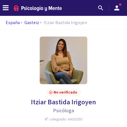
España
Gasteiz
Itziar Bastida Irigoyen
No verificado
Itziar Bastida Irigoyen
Psicóloga
Nº colegiado:
AA01030