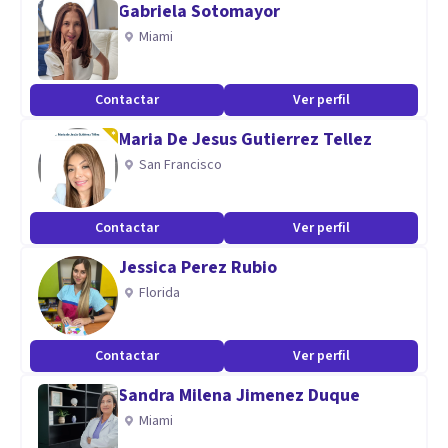
Gabriela Sotomayor
contactar con todos tus recursos para que recuperes tu
Miami
parte más vital.
Contactar
Ver perfil
Especialidad
Maria De Jesus Gutierrez Tellez
Sencillez, presencia, disponibilidad para acompañarte en tu
San Francisco
proceso de sanación.
Aptitudes
Contactar
Ver perfil
Manejo de estrés y ansiedad.
Jessica Perez Rubio
Manejo de impulsividad.
Florida
Depresión.
Mindfulness.
Contactar
Ver perfil
Crisis vitales.
Sandra Milena Jimenez Duque
Gestión emocional.
Miami
Comunicación asertiva.