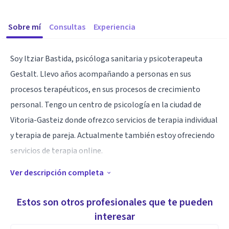
Sobre mí
Consultas
Experiencia
Soy Itziar Bastida, psicóloga sanitaria y psicoterapeuta
Gestalt. Llevo años acompañando a personas en sus
procesos terapéuticos, en sus procesos de crecimiento
personal. Tengo un centro de psicología en la ciudad de
Vitoria-Gasteiz donde ofrezco servicios de terapia individual
y terapia de pareja. Actualmente también estoy ofreciendo
servicios de terapia online.
Ver descripción completa
Si sientes malestar en algún área de tu vida, junt podemos
indagar de forma integral qué te está sucediendo, y con más
Estos son otros profesionales que te pueden
claridad y orden podrás desarrollar las respuestas nuevas a
interesar
las situaciones que te generan sufrimiento. Te ayudo a