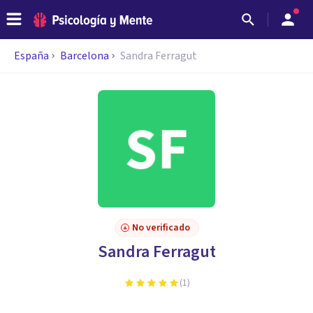
España
Barcelona
Sandra Ferragut
No verificado
Sandra Ferragut
(
1
)