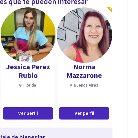
les que te pueden interesar
Jessica Perez
Norma
Rubio
Mazzarone
Florida
Buenos Aires
Ver perfil
Ver perfil
iaje de bienestar