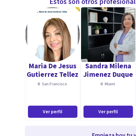
Estos son otros profesiona
Maria De Jesus
Sandra Milena
Gutierrez Tellez
Jimenez Duque
San Francisco
Miami
Ver perfil
Ver perfil
Empieza hoy tu v