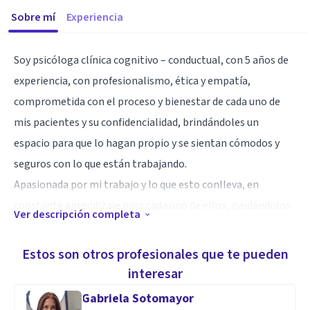
Sobre mí
Experiencia
Soy psicóloga clínica cognitivo – conductual, con 5 años de
experiencia, con profesionalismo, ética y empatía,
comprometida con el proceso y bienestar de cada uno de
mis pacientes y su confidencialidad, brindándoles un
espacio para que lo hagan propio y se sientan cómodos y
seguros con lo que están trabajando.
Apasionada por mi trabajo y lo que esto conlleva, en
constante aprendizaje para cada uno de ellos, ayudándolos
Ver descripción completa
a sanar, a encontrarse a sí mismos, a romper estigmas y
reestructurarse, a transformarse, acompañarlos en todo el
Estos son otros profesionales que te pueden
proceso y dándoles la seguridad y confianza de que siempre
interesar
hay alguien en el camino.
Gabriela Sotomayor