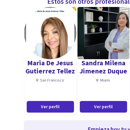
Estos son otros profesiona
Maria De Jesus
Sandra Milena
Gutierrez Tellez
Jimenez Duque
San Francisco
Miami
Ver perfil
Ver perfil
Empieza hoy tu v