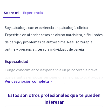
Sobre mí
Experiencia
Soy psicóloga con experiencia en psicología clínica.
Experticia en atender casos de abuso narcisista, dificultades
de pareja y problemas de autoestima. Realizo terapia
online y presencial, terapia individual y de pareja.
Especialidad
Tengo conocimiento y experiencia en psicoterapia breve
que garantiza en pocas sesiones una mejoría, lo cual ayuda a
Ver descripción completa
un ahorro en sesiones de psicoterapia para el paciente.
También tengo experiencia en terapia humanista gestalt,
Estos son otros profesionales que te pueden
logoterapia y arteterapia gestalt para realizar las terapias
interesar
psicológicas.