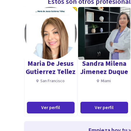
Estos son otros profesiona
Maria De Jesus
Sandra Milena
Gutierrez Tellez
Jimenez Duque
San Francisco
Miami
Ver perfil
Ver perfil
Empieza hoy tu v