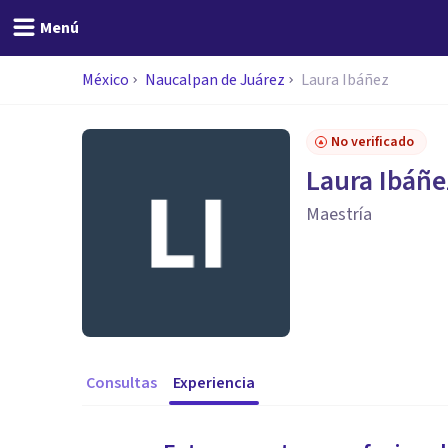
Menú
México
Naucalpan de Juárez
Laura Ibáñez
No verificado
Laura Ibáñe
Maestría
Consultas
Experiencia