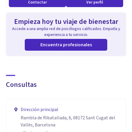
Contactar
Ver perfil
Administrativa de plantillas, la Motivación de equipos de
trabajo, la Evaluación y Desarrollo de profesionales
Empieza hoy tu viaje de bienestar
(candidatos y trabajadores), el contacto directo con
Accede a una amplia red de psicólogos calificados. Empatía y
organismos públicos, trabajadores, representantes
experiencia a tu servicio.
sindicales y clientes, y la Vigilancia de la Salud y PRL
Encuentra profesionales
(especialmente los aspectos psico-sociales).
Aptitudes
Actualmente, estoy trabajando como freelance en mi
Consultas
propia empresa de Formación y Mentoring NAWORDS,
especialmente en el desarrollo de habilidades
comunicativas y directivas para gestionar mejor las
Dirección principal
emociones en la dirección de personas.
Rambla de Ribatallada, 6, 08172 Sant Cugat del
Vallès, Barcelona