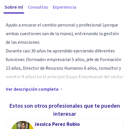
Sobre mí
Consultas
Experiencia
Ayudo a encarar el cambio personal y profesional (porque
ambas cuestiones van de la mano), entrenando la gestión
de las emociones.
Durante casi 30 años he aprendido ejerciendo diferentes
funciones (formador empresarial 5 años, jefe de Formación
13 años, Director de Recursos Humanos 6 años, consultor y
mentor 4 años) en el principal Grupo Empresarial del sector
retail en España.
Ver descripción completa
En ese viaje he aprendido de mis dudas, he vivido y resuelto
conflictos interpersonales, he orientado a otros directores,
Estos son otros profesionales que te pueden
gerentes y mandos intermedios, he sufrido presiones y he
interesar
vivido experiencias inolvidables.
Jessica Perez Rubio
He discrepado abiertamente con una Dirección General