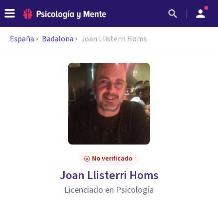
España
Badalona
Joan Llisterri Homs
No verificado
Joan Llisterri Homs
Licenciado en Psicología