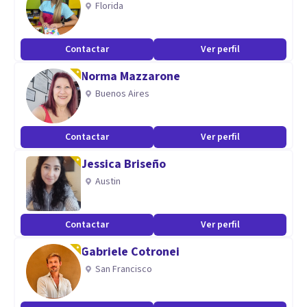
Florida
Aptitudes
Contactar
Ver perfil
Me especializo en los trastornos del desarrollo (Autismo,
Norma Mazzarone
Trastornos del lenguaje, Deficit intelectual, etc) y en los
Buenos Aires
deterioros cognitivos propios de la edad adulta (Demencias,
Problemas de memoria, etc.)
Contactar
Ver perfil
Jessica Briseño
Austin
Contactar
Ver perfil
Gabriele Cotronei
San Francisco