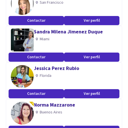
San Francisco
cambio.
Contactar
Ver perfil
Aptitudes
Sandra Milena Jimenez Duque
Cuento con ocho años de experiencia clínica y forense
Miami
atendiendo a niños, adolescentes y adultos con problemas
de ansiedad, duelo, depresión, adicciones, problemas
emocionales, problemas de pareja, violencia familiar,
Contactar
Ver perfil
estrés laboral, intervención en crisis, estrés postraumático
Jessica Perez Rubio
debido a asaltos, accidentes, agresiones sexuales, entre
Florida
otras.
Contactar
Ver perfil
Norma Mazzarone
Buenos Aires