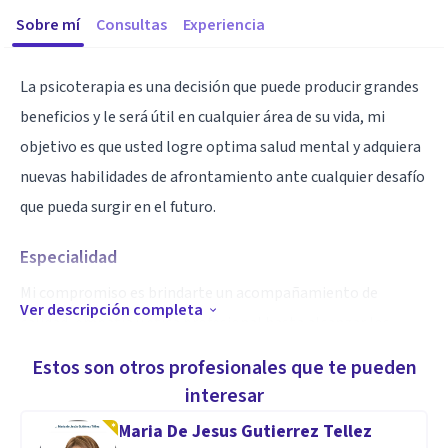
Sobre mí
Consultas
Experiencia
La psicoterapia es una decisión que puede producir grandes
beneficios y le será útil en cualquier área de su vida, mi
objetivo es que usted logre optima salud mental y adquiera
nuevas habilidades de afrontamiento ante cualquier desafío
que pueda surgir en el futuro.
Especialidad
Mi compromiso es brindarte un acompañamiento de
Ver descripción completa
calidad, empatía y ética profesional hasta alcanzar los
objetivos de la psicoterapia, estoy convencida de que todas
Estos son otros profesionales que te pueden
las personas somos capaces de redirigir nuestras vidas
interesar
cuando tomamos conciencia de nuestras heridas. Espero
Maria De Jesus Gutierrez Tellez
verte pronto en consulta y ayudarte en tu proceso de