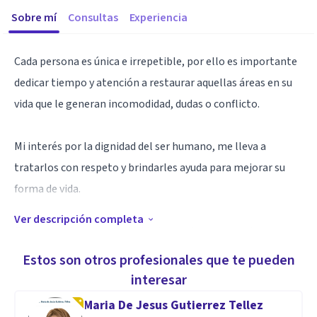
Sobre mí
Consultas
Experiencia
Cada persona es única e irrepetible, por ello es importante
dedicar tiempo y atención a restaurar aquellas áreas en su
vida que le generan incomodidad, dudas o conflicto.
Mi interés por la dignidad del ser humano, me lleva a
tratarlos con respeto y brindarles ayuda para mejorar su
forma de vida.
Ver descripción completa
Espero servirle con efectividad y colaborar con usted para
encontrar el camino y las opciones adecuadas que generen
Estos son otros profesionales que te pueden
el bienestar que requiere para vivir cada vez mejor.
interesar
Maria De Jesus Gutierrez Tellez
Especialidad