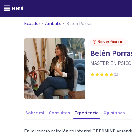
Menú
Ecuador
Ambato
Belén Porras
No verificado
Belén Porra
MASTER EN PSICO
(
1
)
Sobre mí
Consultas
Experiencia
Opiniones
En mi centro psicológico integral OPENMIND aprender