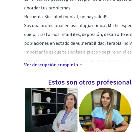
abordar tus problemas.
Recuerda: Sin salud mental, no hay salud!
Soy una profesional en psicología clínica . Me he esp
duelo, trastornos infantiles, depresión, desarrollo e
poblaciones en estado de vulnerabilidad, terapia indiv
importante es que te sientas a gusto y seguro en el e
necesidad de cada sujeto, estoy aquí para apoyarte e
Ver descripción completa
ayuden a gestionar tu malestar y mejorar tu salud me
Estos son otros profesiona