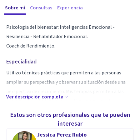
Sobre mí
Consultas
Experiencia
Psicología del bienestar: Inteligencias Emocional -
Resiliencia - Rehabilitador Emocional.
Coach de Rendimiento.
Especialidad
Utilizo técnicas prácticas que permiten a las personas
ampliar su perspectiva y observar su situación desde una
perspectiva de crecimiento. Mis terapias permiten a las
Ver descripción completa
personas descubrirse capaces, útiles, empoderados
(confianza). Conscientes de su dignidad.
Estos son otros profesionales que te pueden
interesar
Aptitudes
Jessica Perez Rubio
Más de 30 años de experiencia en la creación e