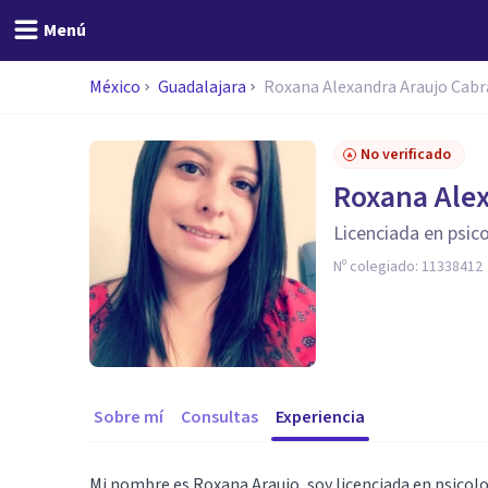
Menú
México
Guadalajara
Roxana Alexandra Araujo Cabr
No verificado
Roxana Alex
Licenciada en psic
Nº colegiado:
11338412
Sobre mí
Consultas
Experiencia
Mi nombre es Roxana Araujo, soy licenciada en psicol