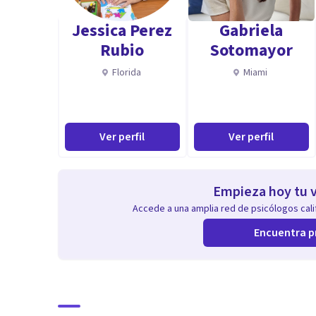
Jessica Perez
Gabriela
Rubio
Sotomayor
Florida
Miami
Ver perfil
Ver perfil
Empieza hoy tu v
Accede a una amplia red de psicólogos calif
Encuentra p