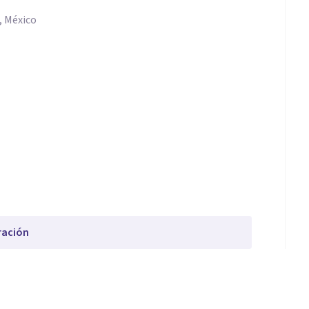
, México
ración