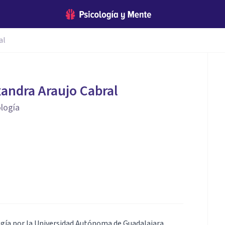
al
andra Araujo Cabral
ología
ogía por la Universidad Autónoma de Guadalajara,