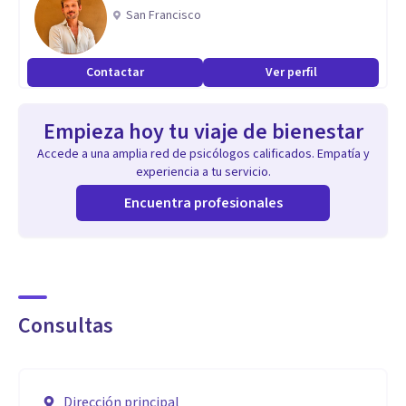
Clínica (Psicoterapia, Farmacodependencia (Adicciones),
San Francisco
Terapia de Pareja, Terapia Familiar, Orientación Vocacional).
Neuropsicología clínica, Neuropsicología Infantil.
Contactar
Ver perfil
Aptitudes
Empieza hoy tu viaje de bienestar
Invito a los consultantes a visitarme, pues ofrezco un
Accede a una amplia red de psicólogos calificados. Empatía y
espacio amplio, tranquilo, cómodo, abierto y de gran
experiencia a tu servicio.
escucha. Ofrezco muchas alternativas y estrategias para el
Encuentra profesionales
cambio (emocional, comportamental y mental).
Consultas
Dirección principal