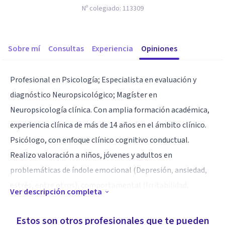
Nº colegiado:
113309
Sobre mí
Consultas
Experiencia
Opiniones
Profesional en Psicología; Especialista en evaluación y
diagnóstico Neuropsicológico; Magíster en
Neuropsicología clínica. Con amplia formación académica,
experiencia clínica de más de 14 años en el ámbito clínico.
Psicólogo, con enfoque clínico cognitivo conductual.
Realizo valoración a niños, jóvenes y adultos en
problemáticas de índole emocional (Depresión, ansiedad,
estrés, entre otros), comportamental (Irritabilidad,
Ver descripción completa
pérdida del control, impulsividad, conducta disruptiva
inadaptada, antisocial, hiperactividad, consumo de drogas,
Estos son otros profesionales que te pueden