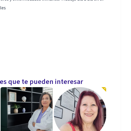
les
les que te pueden interesar
inmunes, ansiedad, ataques de pánico, sexologa
individual y de pareja