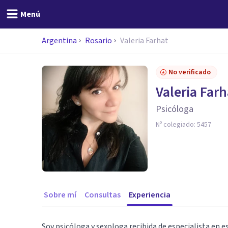
Menú
Argentina
Rosario
Valeria Farhat
No verificado
Valeria Farh
Psicóloga
Nº colegiado:
5457
Sobre mí
Consultas
Experiencia
Soy psicóloga y sexologa recibida de especialista en e