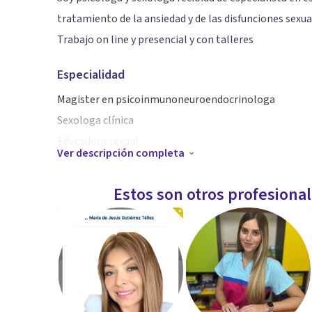
tratamiento de la ansiedad y de las disfunciones sexua
Trabajo on line y presencial y con talleres
Especialidad
Magister en psicoinmunoneuroendocrinologa
Sexologa clínica
Educadora sexual
Ver descripción completa
Terapia cognitiva
Estos son otros profesiona
Aptitudes
Psico diagnóstico, tratamiento en enfermedades auto
clínica , disfunciones sexuales. Falta de deseo. Terapia 
Psico gerontológia