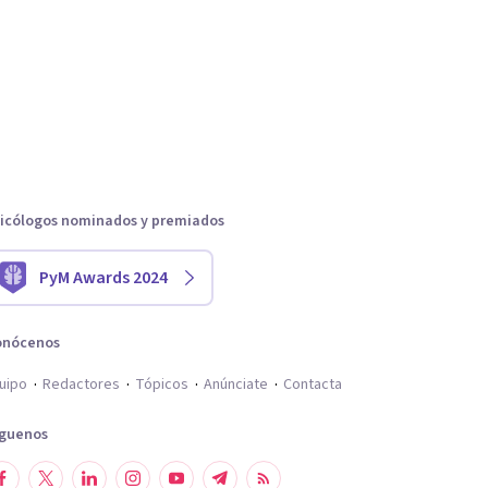
icólogos nominados y premiados
PyM Awards 2024
onócenos
uipo
Redactores
Tópicos
Anúnciate
Contacta
íguenos