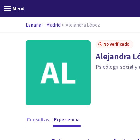
Menú
España
Madrid
Alejandra López
No verificado
Alejandra L
Psicóloga social y
Consultas
Experiencia