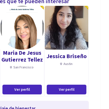
les que te pueden interesar
Maria De Jesus
Jessica Briseño
Gutierrez Tellez
Austin
San Francisco
Ver perfil
Ver perfil
iaje de bienestar