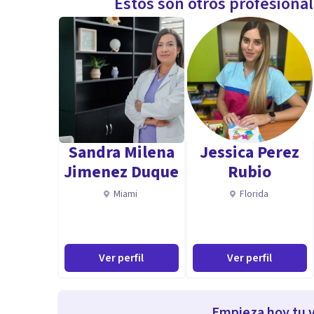
Estos son otros profesiona
Sandra Milena
Jessica Perez
Jimenez Duque
Rubio
Miami
Florida
Ver perfil
Ver perfil
Empieza hoy tu v