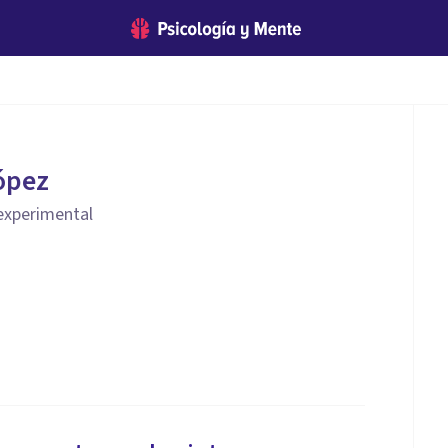
ópez
 experimental