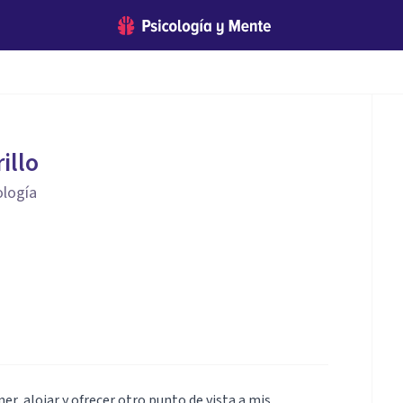
illo
ología
r, alojar y ofrecer otro punto de vista a mis