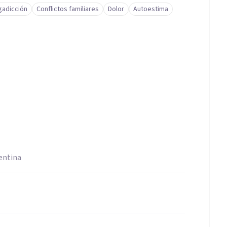
gadicción
Conflictos familiares
Dolor
Autoestima
entina