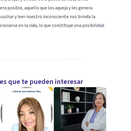
ra posible, aquello que los aqueja y les genera
scuchar y leer nuestro inconsciente nos brinda la
ionarse en la vida, lo que constituye una posibilidad
 presencial o virtual a sus tratamientos.
), me ha permitido ampliar el alcance de mi trabajo y
país o en el extranjero.
les que te pueden interesar