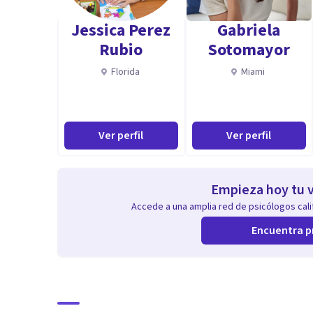
Jessica Perez
Gabriela
Rubio
Sotomayor
Florida
Miami
Ver perfil
Ver perfil
Empieza hoy tu v
Accede a una amplia red de psicólogos calif
Encuentra p