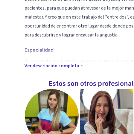
pacientes, para que puedan atravesar de la mejor mane
malestar. Y creo que en este trabajo del "entre dos", e
oportunidad de encontrar otro lugar desde donde posic
para descubrirse y lograr encausar la angustia.
Especialidad
Actualmente mis pacientes pueden concurrir de manera
Ver descripción completa
Esta última modalidad (que practico hace ya unos años
atender pacientes que se encuentran en el interior del 
Estos son otros profesiona