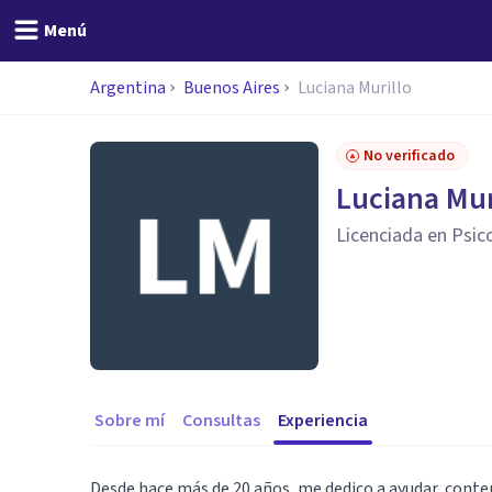
Menú
Argentina
Buenos Aires
Luciana Murillo
No verificado
Luciana Mur
Licenciada en Psic
Sobre mí
Consultas
Experiencia
Desde hace más de 20 años, me dedico a ayudar, contene