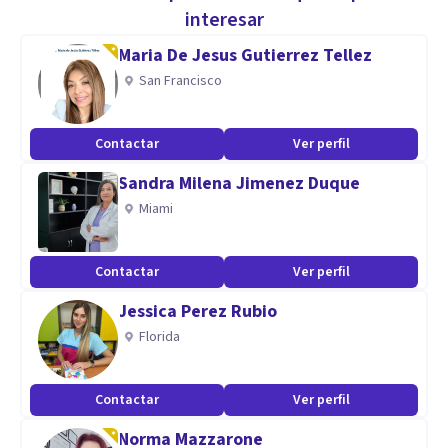
interesar
Especialidad
Maria De Jesus Gutierrez Tellez
Capacidad comunicativa
San Francisco
Preparada teóricamente y practico
Contactar
Ver perfil
Aptitudes
Sandra Milena Jimenez Duque
Psicología clínica
Miami
Terapia cognitivo conductual
Violencia de género
Psicología Oncológica
Contactar
Ver perfil
Jessica Perez Rubio
Florida
Contactar
Ver perfil
Norma Mazzarone