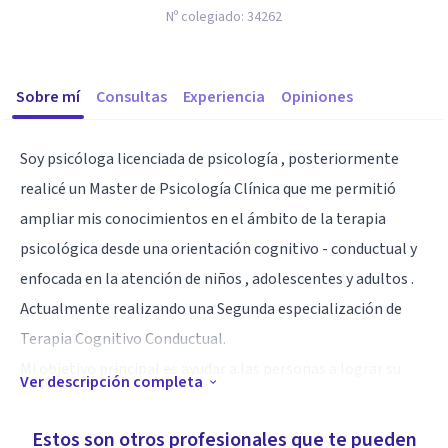
Nº colegiado:
34262
Sobre mí
Consultas
Experiencia
Opiniones
Soy psicóloga licenciada de psicología , posteriormente
realicé un Master de Psicología Clínica que me permitió
ampliar mis conocimientos en el ámbito de la terapia
psicológica desde una orientación cognitivo - conductual y
enfocada en la atención de niños , adolescentes y adultos .
Actualmente realizando una Segunda especialización de
Terapia Cognitivo Conductual.
Mi objetivo principal es ayudar a las personas a lograr su
Ver descripción completa
bienestar , recuperando su equilibrio vital y emocional, a
través de terapias individualizadas y personalizadas.
Estos son otros profesionales que te pueden