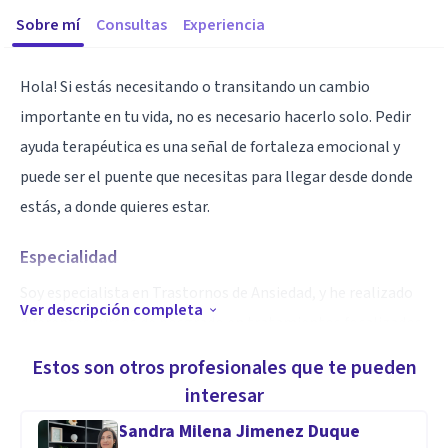
Sobre mí
Consultas
Experiencia
Hola! Si estás necesitando o transitando un cambio
importante en tu vida, no es necesario hacerlo solo. Pedir
ayuda terapéutica es una señal de fortaleza emocional y
puede ser el puente que necesitas para llegar desde donde
estás, a donde quieres estar.
Especialidad
Soy especialista en Trastornos de Ansiedad, y he realizado
Ver descripción completa
diferentes cursos de posgrado en tratamientos focalizados
de orientación cognitiva para el tratamiento de ansiedad,
Estos son otros profesionales que te pueden
pánico, fobias, trastorno obsesivo compulsivo, estrés
interesar
postraumático, ira, duelo, crisis vitales y problemas de
Sandra Milena Jimenez Duque
pareja.