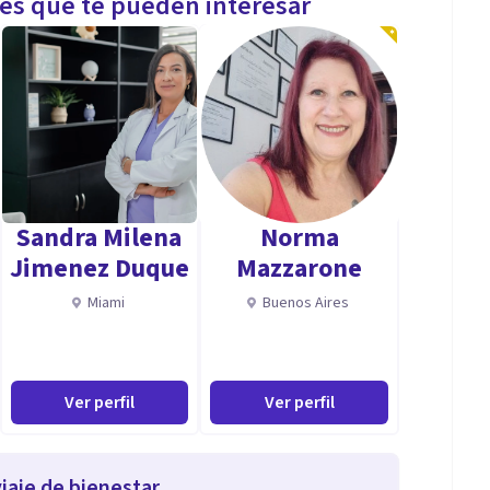
les que te pueden interesar
Sandra Milena
Norma
Jimenez Duque
Mazzarone
Miami
Buenos Aires
Ver perfil
Ver perfil
iaje de bienestar