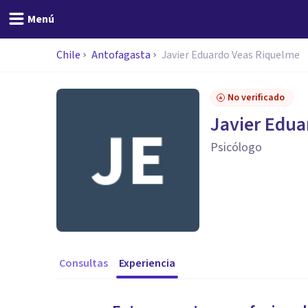
Menú
Chile
Antofagasta
Javier Eduardo Veas Riquelme
No verificado
Javier Edua
Psicólogo
Consultas
Experiencia