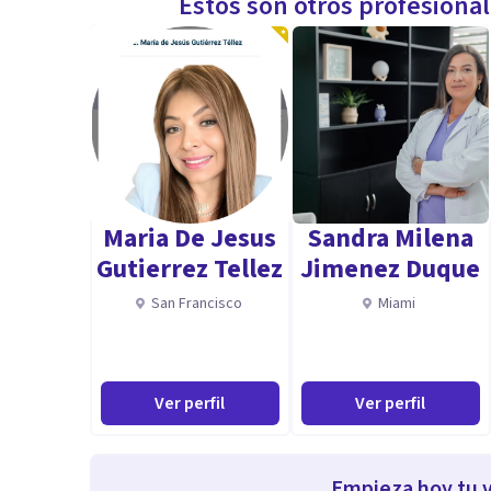
Estos son otros profesiona
Maria De Jesus
Sandra Milena
Gutierrez Tellez
Jimenez Duque
San Francisco
Miami
Ver perfil
Ver perfil
Empieza hoy tu v