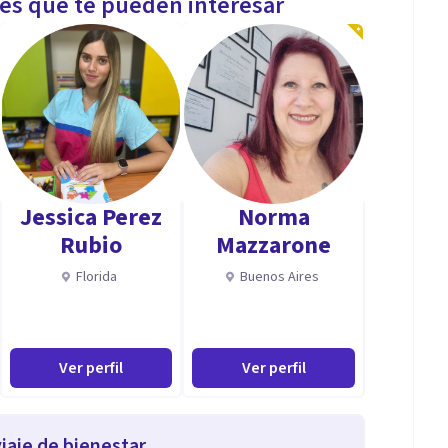
les que te pueden interesar
Jessica Perez
Norma
Rubio
Mazzarone
Florida
Buenos Aires
Ver perfil
Ver perfil
iaje de bienestar