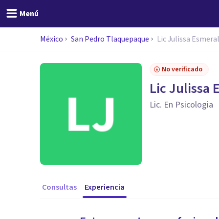
Menú
México
San Pedro Tlaquepaque
Lic Julissa Esmer
No verificado
Lic Julissa
Lic. En Psicologia
Consultas
Experiencia