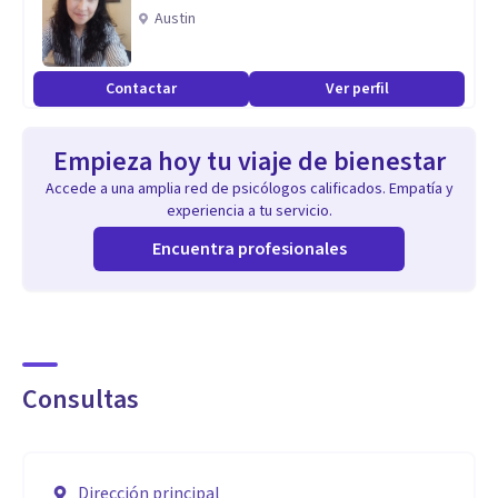
revitalizar el organismo y calmar la mente.
Austin
¿Qué me distingue?
Contactar
Ver perfil
- Enfoque Integral: No solo analizo pensamientos y
Empieza hoy tu viaje de bienestar
emociones, sino también cómo se reflejan en el cuerpo.
Accede a una amplia red de psicólogos calificados. Empatía y
Esta perspectiva holística garantiza resultados efectivos.
experiencia a tu servicio.
Encuentra profesionales
- Fortalezas Individuales: Trabajo con las capacidades
innatas de cada persona, potenciando su bienestar y
desarrollo.
Consultas
Dirección principal