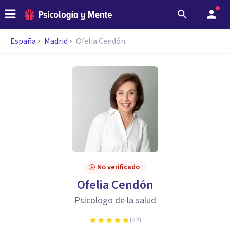
España
Madrid
Ofelia Cendón
No verificado
Ofelia Cendón
Psicologo de la salud
(
22
)