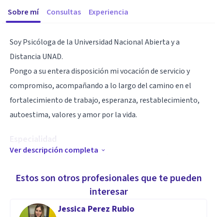
Sobre mí
Consultas
Experiencia
Soy Psicóloga de la Universidad Nacional Abierta y a
Distancia UNAD.
Pongo a su entera disposición mi vocación de servicio y
compromiso, acompañando a lo largo del camino en el
fortalecimiento de trabajo, esperanza, restablecimiento,
autoestima, valores y amor por la vida.
Especialidad
Ver descripción completa
Tengo la capacidad y experiencia para comprender,
interpretar y analizar el comportamiento humano, desde
Estos son otros profesionales que te pueden
muchos puntos de vista. Soy tolerante, honesta, creativa,
interesar
me encanta la música y amo los valores compartidos en
Jessica Perez Rubio
familia. Respeto todo ser humano sin importar raza,