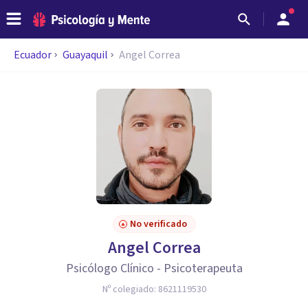
Ecuador
Guayaquil
Angel Correa
No verificado
Angel Correa
Psicólogo Clínico - Psicoterapeuta
Nº colegiado:
8621119530