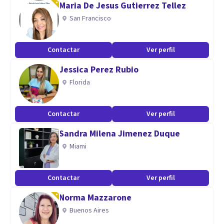
Maria De Jesus Gutierrez Tellez
Tratamiento de Trastornos de Personalidad, Psico-
San Francisco
oncología, Psicología Forense, Psicología de Género,
Psicoinmunoendocrinología, Psicología Infactojuvenil,
Contactar
Ver perfil
Psicoterapia Psicoanalítica y Psicoterapia Breve Intensiva y
Jessica Perez Rubio
de Urgencias (PBIU).
Florida
Contactar
Ver perfil
Sandra Milena Jimenez Duque
Miami
Contactar
Ver perfil
Norma Mazzarone
Buenos Aires