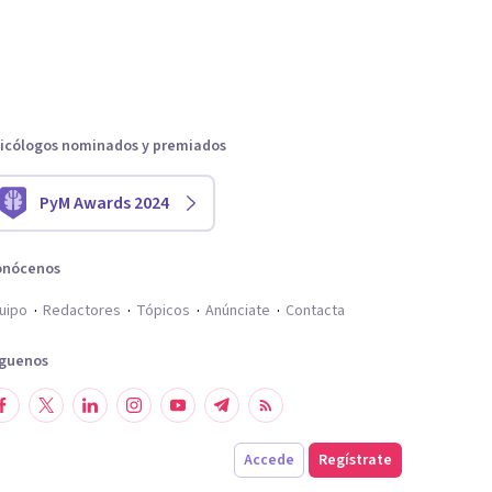
icólogos nominados y premiados
PyM Awards 2024
onócenos
uipo
Redactores
Tópicos
Anúnciate
Contacta
íguenos
Accede
Regístrate