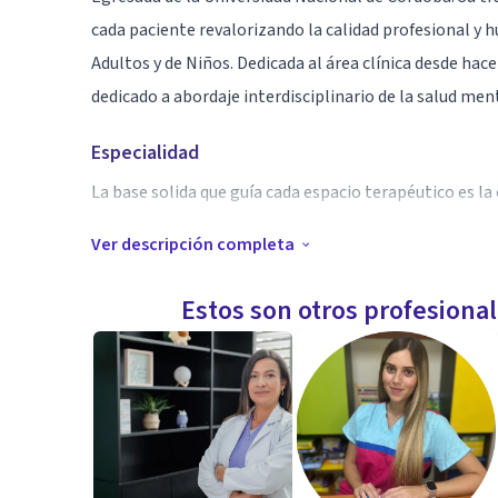
cada paciente revalorizando la calidad profesional y
Adultos y de Niños. Dedicada al área clínica desde hace
dedicado a abordaje interdisciplinario de la salud men
Especialidad
La base solida que guía cada espacio terapéutico es la
Ver descripción completa
Aptitudes
Especialista en psicoterapia Psicoanalítica. trabajan
Estos son otros profesiona
compleja.