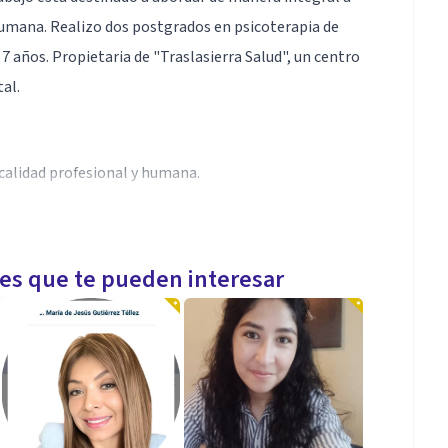
 humana. Realizo dos postgrados en psicoterapia de
 7 años. Propietaria de "Traslasierra Salud", un centro
tal.
 calidad profesional y humana.
do con cada paciente desde una mirada integral y
les que te pueden interesar