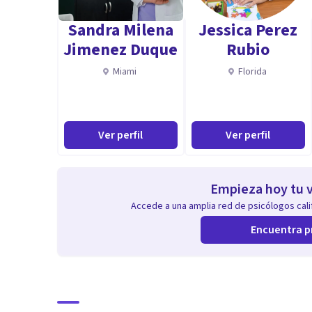
Sandra Milena
Jessica Perez
Jimenez Duque
Rubio
Miami
Florida
Ver perfil
Ver perfil
Empieza hoy tu v
Accede a una amplia red de psicólogos calif
Encuentra p