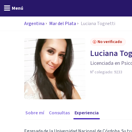
Menú
Argentina
Mar del Plata
Luciana Tognetti
No verificado
Luciana Tog
Licenciada en Psic
Nº colegiado:
9233
Sobre mí
Consultas
Experiencia
Egresada de la Universidad Nacional de Córdoba. Su tr