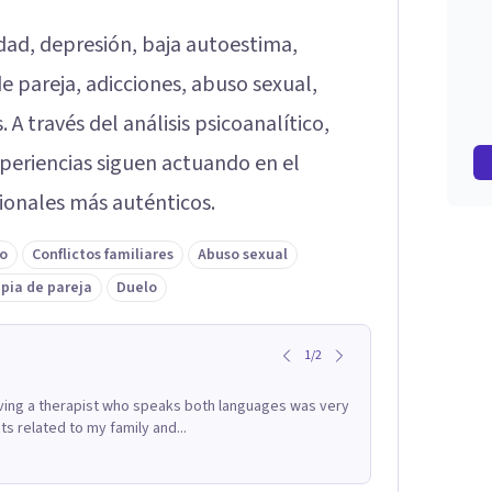
edad, depresión, baja autoestima,
de pareja, adicciones, abuso sexual,
 A través del análisis psicoanalítico,
eriencias siguen actuando en el
ionales más auténticos.
io
Conflictos familiares
Abuso sexual
pia de pareja
Duelo
1
/
2
Having a therapist who speaks both languages was very
ts related to my family and...