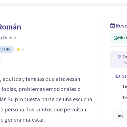
 Román
Rese
a Online
What
ficado
5
O
Te
Se
adultos y familias que atraviesan
Te
, fobias, problemas emocionales o
Te
iliar. Su propuesta parte de una escucha
oria personal los puntos que permitan
Hoy
e genera malestar.