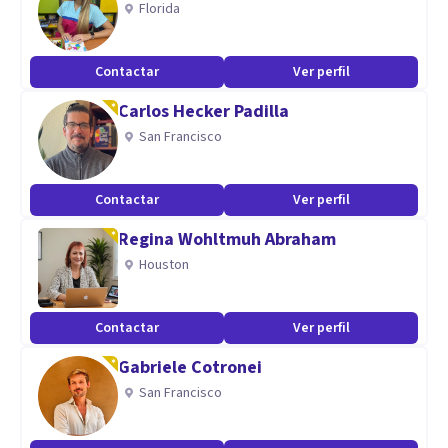
Florida
Especialidad
Contactar
Ver perfil
Tanatologia
Carlos Hecker Padilla
Terapia de pareja
San Francisco
Adicciones
Hipnosis regresiva
Contactar
Ver perfil
Individual
Familiar
Regina Wohltmuh Abraham
Houston
Aptitudes
Trabajo en en adicciones y codependencia
Contactar
Ver perfil
Gabriele Cotronei
San Francisco