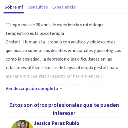
Sobre mí
Consultas
Experiencia
*Tengo mas de 20 anos de experiencia y mi enfoque
terapeutico es la psicoterapia
Gestalt . Humanista . trabajo con adultos y adolescentes
que buscan superar sus desafíos emocionales y psicológicos
como la ansiedad , la depresion o las dificultades en las
relaciones. utilizo técnicas de la psicoterapia gestalt para
ayudar a mis clientes a desarrollar herramientas y
estrategias para manejar sus emociones y mejorar su
Ver descripción completa
bienestar
Mi objetivo es crear un espacio seguro y de apoyo para que
Estos son otros profesionales que te pueden
mis clientes puedan explorar sus pensamientos y
interesar
sentimientos y comportamientos , y trabajar hacia un
Jessica Perez Rubio
cambio positivo y duradero