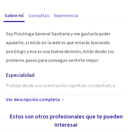
Sobre mí
Consultas
Experiencia
Soy Psicóloga General Sanitaria y me gustaría poder
ayudarte, si estás en la web es que estarás buscando
psicólogo y esa es una buena decisión, estás dando los
primeros pasos para conseguir sentirte mejor.
Especialidad
Trabajo desde una orientación cognitivo-conductual, e
integrando las técnicas más adecuadas para cada persona y
Ver descripción completa
para conseguir tu bienestar.
Estos son otros profesionales que te pueden
Aptitudes
interesar
Problemas de ansiedad, depresión, duelo, estrés, dejar de