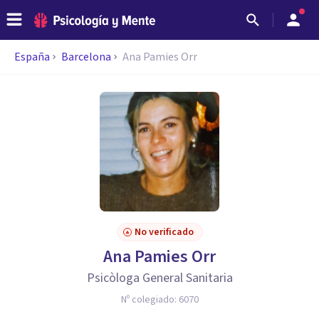
España
Barcelona
Ana Pamies Orr
No verificado
Ana Pamies Orr
Psicòloga General Sanitaria
Nº colegiado:
6070