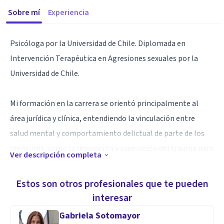
Sobre mí
Experiencia
Psicóloga por la Universidad de Chile. Diplomada en
Intervención Terapéutica en Agresiones sexuales por la
Universidad de Chile.
Mi formación en la carrera se orientó principalmente al
área jurídica y clínica, entendiendo la vinculación entre
salud mental y comportamiento delictual de parte de los
ofensores, como la reparación y superación del trauma para
Ver descripción completa
las víctimas de delitos. Clínicamente, atiendo a partir de la
corriente constructivista cognitiva y evolutiva, con
Estos son otros profesionales que te pueden
incorporación de técnicas cognitivo conductuales.
interesar
Especialmente, me enfoco a ayudar en problemas de
Gabriela Sotomayor
depresión y ansiedad y trastorno borderline de la