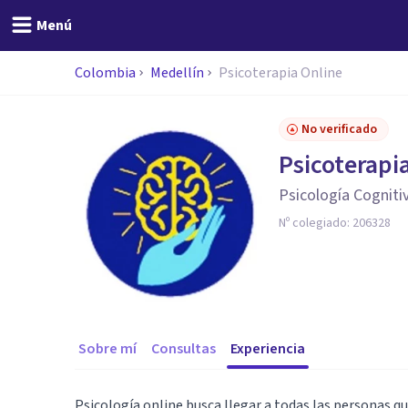
Menú
Colombia
Medellín
Psicoterapia Online
No verificado
Psicoterapi
Psicología Cogniti
Nº colegiado:
206328
Sobre mí
Consultas
Experiencia
Psicología online busca llegar a todas las personas qu