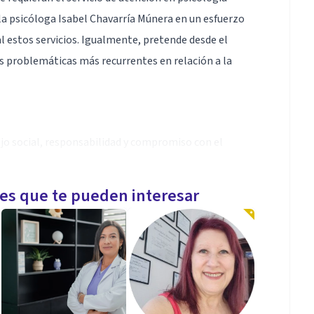
la psicóloga Isabel Chavarría Múnera en un esfuerzo
l estos servicios. Igualmente, pretende desde el
s problemáticas más recurrentes en relación a la
ajo social, responsabilidad y compromiso con el
les que te pueden interesar
 con énfasis en el área social y familiar. Su enfoque
onductual, método que ha mostrado su efectividad con