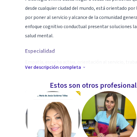
desde cualquier ciudad del mundo, está orientado por 
por poner al servicio y alcance de la comunidad genera
enfoque cognitivo conductual presentar soluciones la
salud mental.
Especialidad
Empatía, escucha activa, orientación al servicio, trab
Ver descripción completa
proceso terapéutico.
Estos son otros profesiona
Aptitudes
Psicóloga general de la Universidad Católica Luis Amigó
metodológico corresponde a la corriente cognitivo c
evidencia científica.