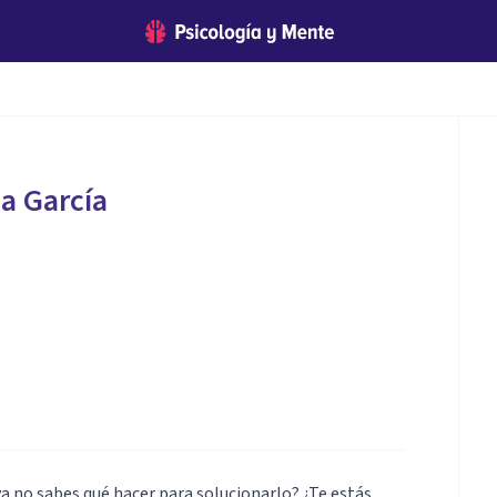
a García
ya no sabes qué hacer para solucionarlo? ¿Te estás