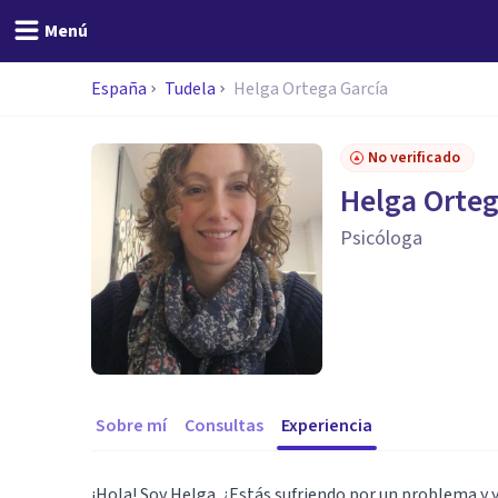
Menú
España
Tudela
Helga Ortega García
No verificado
Helga Orteg
Psicóloga
Sobre mí
Consultas
Experiencia
¡Hola! Soy Helga. ¿Estás sufriendo por un problema y 