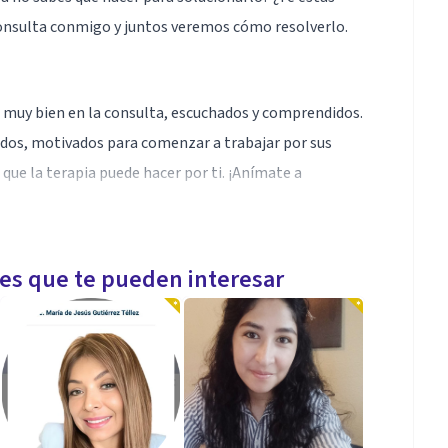
onsulta conmigo y juntos veremos cómo resolverlo.
 muy bien en la consulta, escuchados y comprendidos.
ados, motivados para comenzar a trabajar por sus
 que la terapia puede hacer por ti. ¡Anímate a
les que te pueden interesar
e. Esta intervención terapéutica te puede ayudar a
udas? ¡Ponte en contacto conmigo!