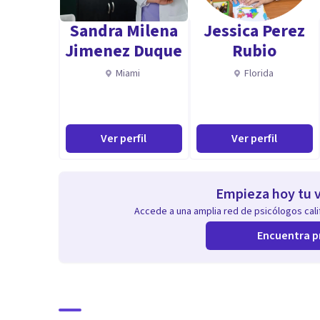
Sandra Milena
Jessica Perez
Jimenez Duque
Rubio
Miami
Florida
Ver perfil
Ver perfil
Empieza hoy tu v
Accede a una amplia red de psicólogos calif
Encuentra p