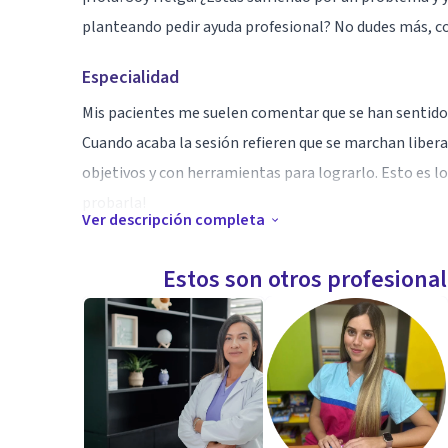
planteando pedir ayuda profesional? No dudes más, c
Especialidad
Mis pacientes me suelen comentar que se han sentido
Cuando acaba la sesión refieren que se marchan liber
objetivos y con herramientas para lograrlo. Esto es lo
probarla!
Ver descripción completa
Aptitudes
Estos son otros profesiona
Soy psicóloga sanitaria y especialista en Terapia Brev
resolver tus problemas en pocas sesiones, ¿Tienes d