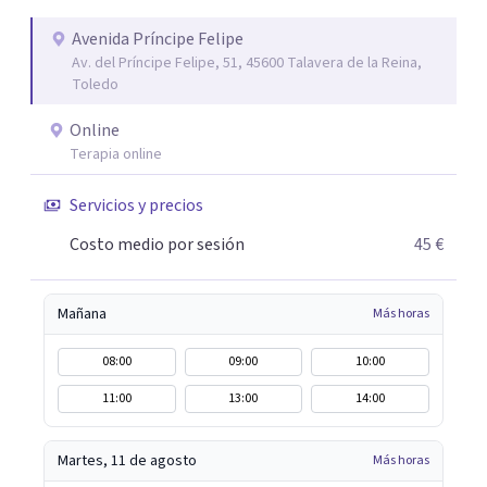
ayudaré a solventar tus dudas, a explicarte en qué
consistirá el tratamiento y te plantearé qué
Avenida Príncipe Felipe
Av. del Príncipe Felipe, 51, 45600 Talavera de la Reina,
herramientas usaremos para resolver las situaciones que
Toledo
te preocupan. Aplico una psicología integradora que
reúne los elementos que puedan ayudar de una manera
Online
más rápida y eficaz a cada paciente. Dado que cuando uno
Terapia online
lo está pasando mal desea recuperarse cuanto antes,
Servicios y precios
siempre procuro que los tratamientos tengan la menor
duración posible, con el consiguiente ahorro de tiempo y
Costo medio por sesión
45 €
dinero que ello supone.
Mañana
Más horas
08:00
09:00
10:00
11:00
13:00
14:00
Martes, 11 de agosto
Más horas