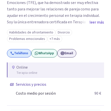
Emociones (TFE), que ha demostrado ser muy efectiva
tanto para mejorar las relaciones de pareja como para
ayudar en el crecimiento personal en terapia individual.
Soy la única entrenadora certificada en Terapia
leer más
Focalizada en las Emociones (TFE) en España, además de
Habilidades de afrontamiento
Divorcio
supervisora y terapeuta certificada. La TFE ha
Problemas emocionales
+7 más
demostrado una mejora significativa en las relaciones,
con un 70-75% de éxito y felicidad duradera. Este enfoque
Teléfono
WhatsApp
Email
también transforma la vida en terapia individual,
ofreciendo nuevas herramientas para el bienestar
emocional. Desde que me gradué en Psicología en 2002,
Online
Terapia online
siempre he estado en constante aprendizaje y
crecimiento. He complementado mi formación con un
Servicios y precios
Máster en Terapia Cognitivo-Conductual y otro en
Psicodrama, profundizando en la mente humana y las
Costo medio por sesión
90 €
dinámicas que guían nuestras relaciones. Mi objetivo es
ofrecerte un espacio de confianza donde podamos