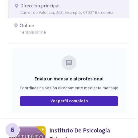
el trauma, la depresión y otros retos emocionales, así
Dirección principal
Carrer de València, 263, Eixample, 08007 Barcelona
como procesos de crecimiento personal y
acompañamiento psicológico infantil. El enfoque es
Online
respetuoso, humano y orientado a generar un espacio de
Terapia online
confianza desde el primer contacto. El centro ofrece una
primera orientación gratuita para ayudar a dar el primer
paso y valorar el tipo de acompañamiento más adecuado
en cada caso.
Envía un mensaje al profesional
Coordina una sesión directamente mediante mensaje
Ver perfil completo
6
Instituto De Psicología