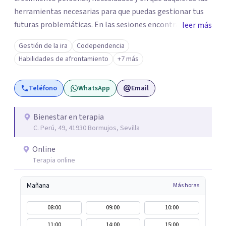
herramientas necesarias para que puedas gestionar tus
futuras problemáticas. En las sesiones encontrarás un
leer más
lugar donde abrirte y expresarte sin juicios, donde
Gestión de la ira
Codependencia
explorar tus emociones, conocerte, solucionar tus
Habilidades de afrontamiento
+7 más
heridas y trabajar en tu crecimiento. personal
Teléfono
WhatsApp
Email
Bienestar en terapia
C. Perú, 49, 41930 Bormujos, Sevilla
Online
Terapia online
Mañana
Más horas
08:00
09:00
10:00
11:00
14:00
15:00