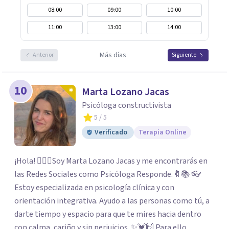
08:00
09:00
10:00
11:00
13:00
14:00
Más días
Anterior
Siguiente
10
Marta Lozano Jacas
Psicóloga constructivista
5
/ 5
Verificado
Terapia Online
¡Hola! 🙋🏼‍♀️Soy Marta Lozano Jacas y me encontrarás en
las Redes Sociales como Psicóloga Responde.🔖📚 👓
Estoy especializada en psicología clínica y con
orientación integrativa. Ayudo a las personas como tú, a
darte tiempo y espacio para que te mires hacia dentro
con calma, cariño y sin perjuicios. ✨💓🙌 Para ello,