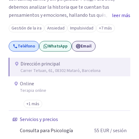
debemos analizar la historia que te cuentan tus
pensamientos y emociones, hallando tus qués, tus
leer más
cómos, tus porqués, tus cuándos y tus dóndes a lo largo
Gestión de la ira
Ansiedad
Impulsividad
+7 más
de tu vida. Así, podrás desenredar el lío que es vivir, podrás
aceptar quien eres: un ser humano que siente, que piensa
Teléfono
WhatsApp
Email
y que hace; un ser que se contradice, que tiene dudas y que
se equivoca. Y eso es natural y sano.🫀+🧠 =💝
Dirección principal
Carrer Tetuan, 61, 08302 Mataró, Barcelona
Online
Terapia online
+1 más
Servicios y precios
Consulta para Psicología
55
EUR
/ sesión