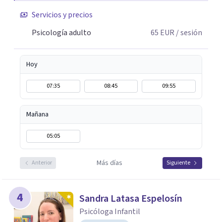
Servicios y precios
Psicología adulto
65
EUR
/ sesión
Hoy
07:35
08:45
09:55
Mañana
05:05
Más días
Anterior
Siguiente
4
Sandra Latasa Espelosín
Psicóloga Infantil