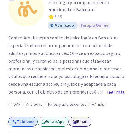
Psicología y acompañamiento
emocional en Barcelona
5
/ 5
Verificado
Terapia Online
Centro Amalia es un centro de psicología en Barcelona
especializado en el acompañamiento emocional de
adultos, niños y adolescentes. Ofrece un espacio seguro,
profesional y cercano para personas que atraviesan
momentos de ansiedad, malestar emocional o procesos
vitales que requieren apoyo psicológico. El equipo trabaja
desde una escucha activa, sin juicios y adaptada a cada
persona, con el objetivo de comprender qué está
leer más
ocurriendo y facilitar herramientas para avanzar con
TDAH
Ansiedad
Niños y adolescentes
+7 más
mayor equilibrio y bienestar. La intervención se realiza en
un entorno confidencial y tranquilo, cuidando el ritmo y
Teléfono
WhatsApp
Email
las necesidades de cada proceso terapéutico. En Centro
Amalia atienden dificultades como la ansiedad, el duelo,