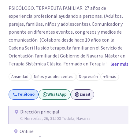
PSICÓLOGO. TERAPEUTA FAMILIAR. 27 años de
experiencia profesional ayudando a personas. (Adultos,
parejas, familias, niños y adolescentes). Comunicador y
ponente en diferentes eventos, congresos y medios de
comunicación. (Colabora desde hace 10 años con la
Cadena Ser) Ha sido terapeuta familiar en el Servicio de
Orientación Familiar del Gobierno de Navarra. Máster en
Terapia Sistémica Clásica. Formado en Terapia Sistémica
leer más
Transgeneracional con Bert Hellinger. Autor del libro
Ansiedad
Niños y adolescentes
Depresión
+6 más
“Mediación entre niño y T.V. Lo que los padres podemos
hacer”
Teléfono
WhatsApp
Email
Dirección principal
C. Herrerías, 26, 31500 Tudela, Navarra
Online