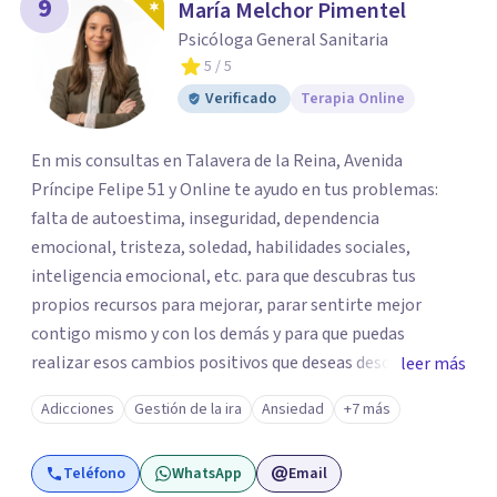
9
María Melchor Pimentel
Psicóloga General Sanitaria
5
/ 5
Verificado
Terapia Online
En mis consultas en Talavera de la Reina, Avenida
Príncipe Felipe 51 y Online te ayudo en tus problemas:
falta de autoestima, inseguridad, dependencia
emocional, tristeza, soledad, habilidades sociales,
inteligencia emocional, etc. para que descubras tus
propios recursos para mejorar, parar sentirte mejor
contigo mismo y con los demás y para que puedas
realizar esos cambios positivos que deseas desde hace
leer más
tiempo pero que no sabes cómo llevarlos a cabo. La
Adicciones
Gestión de la ira
Ansiedad
+7 más
primera visita informativa será al 50% y servirá para
conocernos, poder evaluar juntos tus dificultades y hablar
Teléfono
WhatsApp
Email
de un plan de ayuda. Con los datos que me ofrezcas, te