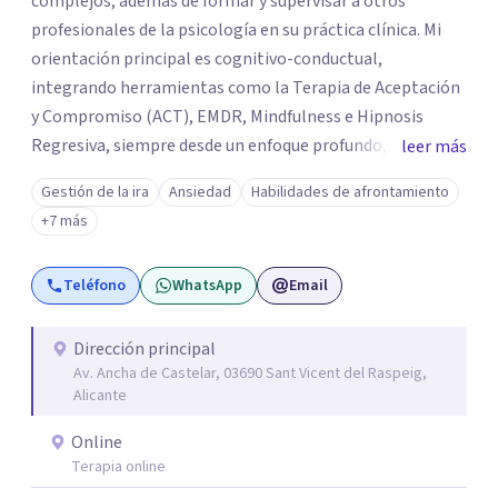
complejos, además de formar y supervisar a otros
profesionales de la psicología en su práctica clínica. Mi
orientación principal es cognitivo-conductual,
integrando herramientas como la Terapia de Aceptación
y Compromiso (ACT), EMDR, Mindfulness e Hipnosis
Regresiva, siempre desde un enfoque profundo,
leer más
respetuoso y adaptado a cada persona. También
Gestión de la ira
Ansiedad
Habilidades de afrontamiento
acompaño procesos de crecimiento personal y terapia
+7 más
del alma orientados al trabajo emocional, la búsqueda de
sentido, el autoconocimiento y la conexión interior. Mi
Teléfono
WhatsApp
Email
objetivo es ayudar a las personas a comprenderse mejor,
encontrar paz interior y desarrollar los recursos
necesarios para vivir con mayor equilibrio y plenitud.
Dirección principal
Av. Ancha de Castelar, 03690 Sant Vicent del Raspeig,
Alicante
Online
Terapia online