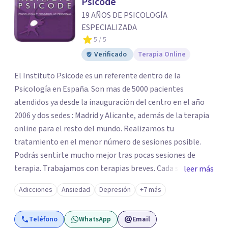
Psicode
19 AÑOS DE PSICOLOGÍA
ESPECIALIZADA
5
/ 5
Verificado
Terapia Online
El Instituto Psicode es un referente dentro de la
Psicología en España. Son mas de 5000 pacientes
atendidos ya desde la inauguración del centro en el año
2006 y dos sedes : Madrid y Alicante, además de la terapia
online para el resto del mundo. Realizamos tu
tratamiento en el menor número de sesiones posible.
Podrás sentirte mucho mejor tras pocas sesiones de
terapia. Trabajamos con terapias breves. Cada sesión de
leer más
terapia te resultará de utilidad y te ayudará a conseguir
Adicciones
Ansiedad
Depresión
+7 más
tus objetivos. Entre nuestras especialidades destaca la
terapia de pareja y sexual, así como el tratamiento de
Teléfono
WhatsApp
Email
problemas emocionales, obsesiones, ansiedad , estrés,