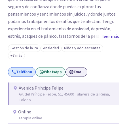
seguro y de confianza donde puedas explorar tus
pensamientos y sentimientos sin juicios, y donde juntos
podamos trabajar en los desafíos que te afectan. Tengo
experiencia en el tratamiento de ansiedad, depresión,
estrés, ataques de pánico, trastornos de la personalidad y
leer más
el trastorno obsesivo-compulsivo (TOC). Mi enfoque
Gestión de la ira
Ansiedad
Niños y adolescentes
terapéutico se adapta a tus necesidades específicas,
+7 más
utilizando herramientas y técnicas que te ayuden a
comprender y transformar aquello que te preocupa. Creo
Teléfono
WhatsApp
Email
firmemente que el bienestar emocional es un derecho y,
con el acompañamiento adecuado, puedes recuperar el
control sobre tu vida y tus emociones. Mi misión es que te
Avenida Príncipe Felipe
Av. del Príncipe Felipe, 51, 45600 Talavera de la Reina,
sientas escuchado/a, comprendido/a y empoderado/a
Toledo
para enfrentar tus problemas y lograr un cambio positivo
y duradero. Si estás listo/a para comenzar este viaje hacia
Online
una mejor versión de ti mismo/a, estaré encantada de
Terapia online
acompañarte. Aquí estoy para escucharte y ayudarte a