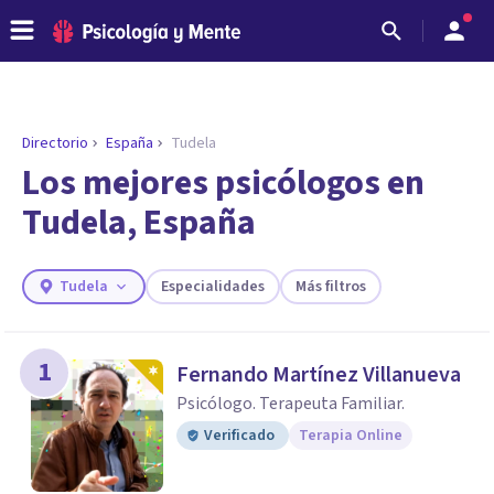
Directorio
España
Tudela
ENCONTRAR MI TERAPEUTA
¿Necesitas ayuda para encontrar el
Los mejores psicólogos en
psicólogo adecuado?
Tudela, España
Responde a unas breves preguntas y te ofreceremos
los profesionales que más se ajustan a tus
necesidades.
Tudela
Especialidades
Más filtros
Responder cuestionario
1
Fernando Martínez Villanueva
Psicólogo. Terapeuta Familiar.
Verificado
Terapia Online