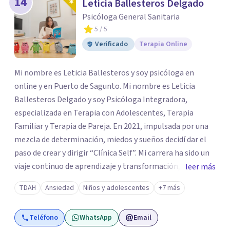
14
Leticia Ballesteros Delgado
Psicóloga General Sanitaria
5
/ 5
Verificado
Terapia Online
Mi nombre es Leticia Ballesteros y soy psicóloga en
online y en Puerto de Sagunto. Mi nombre es Leticia
Ballesteros Delgado y soy Psicóloga Integradora,
especializada en Terapia con Adolescentes, Terapia
Familiar y Terapia de Pareja. En 2021, impulsada por una
mezcla de determinación, miedos y sueños decidí dar el
paso de crear y dirigir “Clínica Self”. Mi carrera ha sido un
viaje continuo de aprendizaje y transformación,
leer más
moldeado por másters, especializaciones y experiencias
TDAH
Ansiedad
Niños y adolescentes
+7 más
que han reafirmado mi verdadera vocación: acompañar a
familias y adolescentes en sus momentos más cruciales,
Teléfono
WhatsApp
Email
guiándolos hacia relaciones más saludables y un