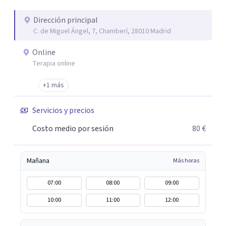
duelos, insomnio y depresión, entre otros. Contamos
además con un servicio de hipnosis regresiva para el
Dirección principal
C. de Miguel Ángel, 7, Chamberí, 28010 Madrid
trabajo de "Terapia del Alma".
Online
Terapia online
+1 más
Servicios y precios
Costo medio por sesión
80 €
Mañana
Más horas
07:00
08:00
09:00
10:00
11:00
12:00