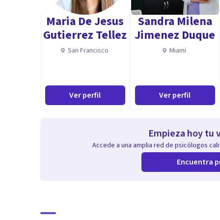
Terapia Racional Emotivo Conductual
Maria De Jesus
Sandra Milena
Psicología Positiva
Gutierrez Tellez
Jimenez Duque
Diplomado en Seguridad y Salud en el trabajo, riesgo 
San Francisco
Miami
Ver perfil
Ver perfil
Empieza hoy tu v
Accede a una amplia red de psicólogos calif
Encuentra p