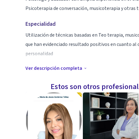
Psicoterapia de conversación, musicoterapia y otras t
Especialidad
Utilización de técnicas basadas en Teo terapia, music
que han evidenciado resultado positivos en cuanto al
personalidad
Ver descripción completa
Aptitudes
Psicología educativa
Estos son otros profesiona
Neuropsicología y Educación
Prevención de autolesiones
Primeros auxilios Psicológicos y Psicotanatología
Psicología de las adicciones
Psicodiagnostico Infantil
Terapia cognitivo conductual