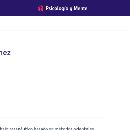
hez
abajo terapéutico basado en métodos orientales,