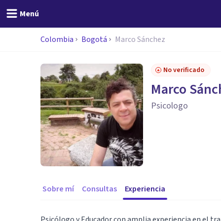
Menú
Colombia
Bogotá
Marco Sánchez
No verificado
Marco Sánc
Psicologo
Sobre mí
Consultas
Experiencia
Psicólogo y Educador con amplia experiencia en el tr