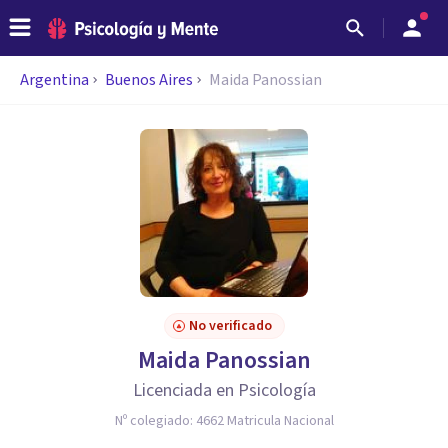
Argentina
Buenos Aires
Maida Panossian
No verificado
Maida Panossian
Licenciada en Psicología
Nº colegiado:
4662 Matricula Nacional