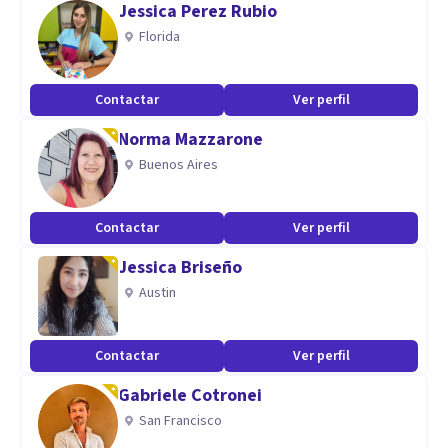
Jessica Perez Rubio
Valoro ser muy empática con mis consultantes.
Florida
Aptitudes
Contactar
Ver perfil
Asisto a personas adultas con padecimientos psíquicos
Norma Mazzarone
diversos tanto en terapia individual como vincular.
Buenos Aires
Contactar
Ver perfil
Jessica Briseño
Austin
Contactar
Ver perfil
Gabriele Cotronei
San Francisco