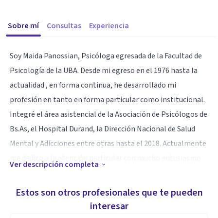
Sobre mí
Consultas
Experiencia
Soy Maida Panossian, Psicóloga egresada de la Facultad de
Psicología de la UBA. Desde mi egreso en el 1976 hasta la
actualidad , en forma continua, he desarrollado mi
profesión en tanto en forma particular como institucional.
Integré el área asistencial de la Asociación de Psicólogos de
Bs.As, el Hospital Durand, la Dirección Nacional de Salud
Mental y Adicciones entre otras hasta el 2018. Actualmente
me dedico a la atención particular con mucho entusiasmo
Ver descripción completa
empleando mis conocimientos y los recursos necesarios
según las necesidades de cada consultante.
Estos son otros profesionales que te pueden
interesar
Especialidad