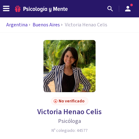
Argentina
Buenos Aires
Victoria Henao Celis
No verificado
Victoria Henao Celis
Psicóloga
Nº colegiado:
44577