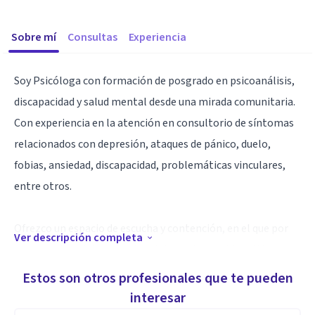
Sobre mí
Consultas
Experiencia
Soy Psicóloga con formación de posgrado en psicoanálisis,
discapacidad y salud mental desde una mirada comunitaria.
Con experiencia en la atención en consultorio de síntomas
relacionados con depresión, ataques de pánico, duelo,
fobias, ansiedad, discapacidad, problemáticas vinculares,
entre otros.
Ofrezco un espacio de escucha y contención, en el que por
Ver descripción completa
medio de la palabra, puedas elaborar las problemáticas y
sufrimiento mental que estás atravesando.
Estos son otros profesionales que te pueden
Dirigido a jóvenes y adultos.
interesar