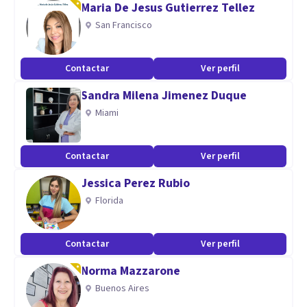
Maria De Jesus Gutierrez Tellez
Especialidad
San Francisco
Cuento con habilidades personales y profesionales que te
permitirán encontrar un espacio cómodo, seguro y de
Contactar
Ver perfil
contención para abordar las problemáticas que estés
Sandra Milena Jimenez Duque
atravesando, a partir de una escucha analítica y empática.
Miami
Aptitudes
Especialidad en salud mental y discapacidad
Contactar
Ver perfil
Jessica Perez Rubio
Florida
Contactar
Ver perfil
Norma Mazzarone
Buenos Aires