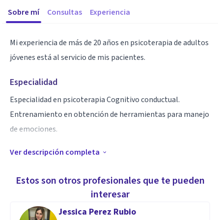
Sobre mí
Consultas
Experiencia
Mi experiencia de más de 20 años en psicoterapia de adultos
jóvenes está al servicio de mis pacientes.
Especialidad
Especialidad en psicoterapia Cognitivo conductual.
Entrenamiento en obtención de herramientas para manejo
de emociones.
Ver descripción completa
Aptitudes
Especialidad en Psicoterapia individual con adultos jóvenes.
Estos son otros profesionales que te pueden
Entrevista psicológica profunda. Evaluación psicometrica.
interesar
Psicodiagnostico clínico.
Jessica Perez Rubio