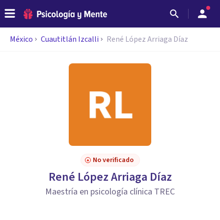
México
Cuautitlán Izcalli
René López Arriaga Díaz
No verificado
René López Arriaga Díaz
Maestría en psicología clínica TREC