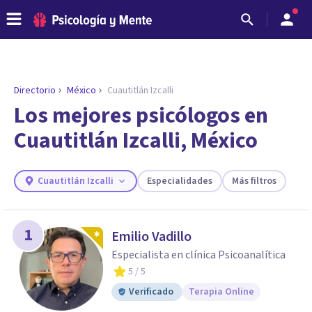
Directorio
México
Cuautitlán Izcalli
Los mejores psicólogos en
Cuautitlán Izcalli, México
Cuautitlán Izcalli
Especialidades
Más filtros
1
Emilio Vadillo
ENCONTRAR MI TERAPEUTA
Especialista en clínica Psicoanalítica
¿Necesitas ayuda para encontrar el
5
/ 5
psicólogo adecuado?
Verificado
Terapia Online
Responde a unas breves preguntas y te ofreceremos