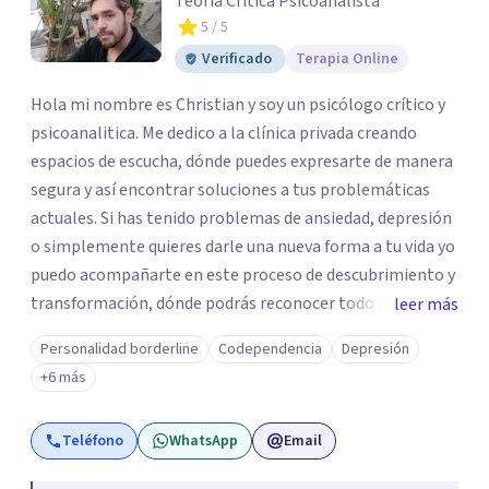
Teoría Crítica Psicoanalista
5
/ 5
Verificado
Terapia Online
Hola mi nombre es Christian y soy un psicólogo crítico y
psicoanalitica. Me dedico a la clínica privada creando
espacios de escucha, dónde puedes expresarte de manera
segura y así encontrar soluciones a tus problemáticas
actuales. Si has tenido problemas de ansiedad, depresión
o simplemente quieres darle una nueva forma a tu vida yo
puedo acompañarte en este proceso de descubrimiento y
transformación, dónde podrás reconocer todo aquello
leer más
que te ha aqueja. Así que si buscas un espacio de compañía
Personalidad borderline
Codependencia
Depresión
seguro respetuoso y fraternal yo puedo acompañarte.
+6 más
Teléfono
WhatsApp
Email