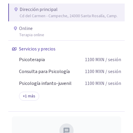
auténtica y comunicación clara y directa para darte
Dirección principal
seguridad emocional y una dirección firme de tu proceso
Cd del Carmen - Campeche, 24300 Santa Rosalía, Camp.
de cambio.
Online
Terapia online
Servicios y precios
Psicoterapia
1100
MXN
/ sesión
Consulta para Psicología
1100
MXN
/ sesión
Psicología infanto-juvenil
1100
MXN
/ sesión
+
1
más