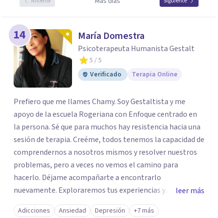
Más días
Anterior
Siguiente
14
María Domestra
Psicoterapeuta Humanista Gestalt
5
/ 5
Verificado
Terapia Online
Prefiero que me llames Chamy. Soy Gestaltista y me
apoyo de la escuela Rogeriana con Enfoque centrado en
la persona. Sé que para muchos hay resistencia hacia una
sesión de terapia. Creéme, todos tenemos la capacidad de
comprendernos a nosotros mismos y resolver nuestros
problemas, pero a veces no vemos el camino para
hacerlo. Déjame acompañarte a encontrarlo
nuevamente. Exploraremos tus experiencias y
leer más
emociones; encontrar en la novedad otra forma de
Adicciones
Ansiedad
Depresión
+7 más
responder a ellas y enfrentarlas hoy es a lo que te invito.