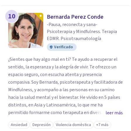
10
Bernarda Perez Conde
-Pausa, reconecta y sana-
Psicoterapia y Mindfulness. Terapia
EDMR. Psicotraumatología
Verificado
¿Sientes que hay algo mal en ti? Te ayudo a recuperar el
sentido, la esperanza y la alegría de vivir. Te ofrezco un
espacio seguro, con escucha atenta y presencia
compasiva. Soy Bernarda, psicoterapeuta y facilitadora de
Mindfulness, y acompaño a las personas en su camino
hacia la salud mental y el bienestar. He vivido en 5 países
distintos, en Asia y Latinoamérica, lo que me ha
permitido formarme como terapeuta en diversas
leer más
técnicas e idiomas y trabajar con personas de un amplio
Ansiedad
Depresión
Violencia doméstica
+7 más
espectro de culturas, historias y profesiones. Al ser