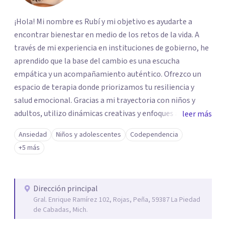
¡Hola! Mi nombre es Rubí y mi objetivo es ayudarte a
encontrar bienestar en medio de los retos de la vida. A
través de mi experiencia en instituciones de gobierno, he
aprendido que la base del cambio es una escucha
empática y un acompañamiento auténtico. ​Ofrezco un
espacio de terapia donde priorizamos tu resiliencia y
salud emocional. Gracias a mi trayectoria con niños y
adultos, utilizo dinámicas creativas y enfoques adaptados
leer más
a tus necesidades específicas. Estoy aquí para escucharte
Ansiedad
Niños y adolescentes
Codependencia
y brindarte las herramientas necesarias para fortalecer
+5 más
tu paz mental.
Dirección principal
Gral. Enrique Ramírez 102, Rojas, Peña, 59387 La Piedad
de Cabadas, Mich.