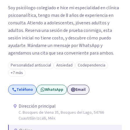
los profesionales que más se ajustan a tus
Soy psicólogo colegiado e hice mi especialidad en clínica
necesidades.
psicoanalítica, tengo mas de 8 años de experiencia en
Responder cuestionario
consulta. Atiendo a adolescentes, jóvenes adultos y
adultos. Reserva una sesión de prueba conmigo, esta
sesión inicial no tiene costo, y descubre cómo puedo
ayudarte. Mándame un mensaje por WhatsApp y
agendamos una cita que sea conveniente para ambos.
Personalidad antisocial
Ansiedad
Codependencia
+7 más
Teléfono
WhatsApp
Email
Dirección principal
C. Bosques de Viena 35, Bosques del Lago, 54766
Cuautitlán Izcalli, Méx.