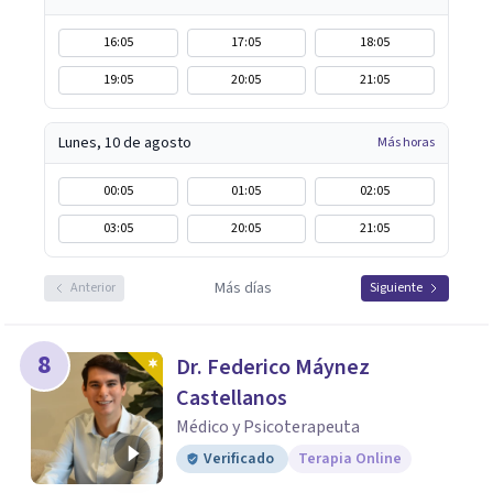
16:05
17:05
18:05
19:05
20:05
21:05
Lunes, 10 de agosto
Más horas
00:05
01:05
02:05
03:05
20:05
21:05
Más días
Anterior
Siguiente
8
Dr. Federico Máynez
Castellanos
Médico y Psicoterapeuta
Verificado
Terapia Online