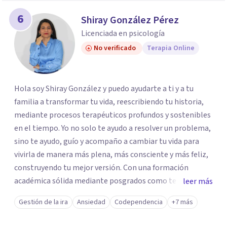
6
Shiray González Pérez
Licenciada en psicología
No verificado
Terapia Online
Hola soy Shiray González y puedo ayudarte a ti y a tu
familia a transformar tu vida, reescribiendo tu historia,
mediante procesos terapéuticos profundos y sostenibles
en el tiempo. Yo no solo te ayudo a resolver un problema,
sino te ayudo, guío y acompaño a cambiar tu vida para
vivirla de manera más plena, más consciente y más feliz,
construyendo tu mejor versión. Con una formación
académica sólida mediante posgrados como terapeuta
leer más
breve, familiar e infantil, así como con respaldo
Gestión de la ira
Ansiedad
Codependencia
+7 más
profesional y experiencia clínica de más de 26 años y
personal te acompaño en el proceso con empatía