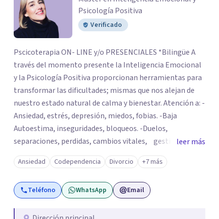
Psicología Positiva
Verificado
Pscicoterapia ON- LINE y/o PRESENCIALES *Bilingüe A
través del momento presente la Inteligencia Emocional
y la Psicología Positiva proporcionan herramientas para
transformar las dificultades; mismas que nos alejan de
nuestro estado natural de calma y bienestar. Atención a: -
Ansiedad, estrés, depresión, miedos, fobias. -Baja
Autoestima, inseguridades, bloqueos. -Duelos,
separaciones, perdidas, cambios vitales, gestión de
leer más
emociones, tristeza, ira, soledad. Si deseas resolver una
Ansiedad
Codependencia
Divorcio
+7 más
situación determinada o realizar cambios en tu vida, el
asesoramiento profesional será la clave para encontrar
Teléfono
WhatsApp
Email
las herramientas adecuadas para superar tanto la
dificultad actual como para las que se vayan presentando
a lo largo de tu vida. Realizar la correcta gestión de las
Dirección principal