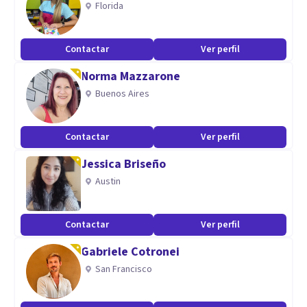
Florida
Trastornos del estado de ánimo como depresión,
trastornos dd la personalidad, ansiedad, adicciones ,
Contactar
Ver perfil
dependencia , baja autoestima, intervenciones en crisis ,
Norma Mazzarone
duelos , separación.
Buenos Aires
Contactar
Ver perfil
Jessica Briseño
Austin
Contactar
Ver perfil
Gabriele Cotronei
San Francisco