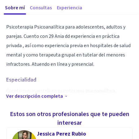
Sobre mí
Consultas
Experiencia
Psicoterapia Psicoanalítica para adolescentes, adultos y
parejas. Cuento con 29 Ania dd experiencia en práctica
privada , así como experiencia previa en hospitales de salud
mental y como terapeuta grupal en tutelar del menores
infractores. Atuendo en línea y presencial.
Especialidad
Cuento con maestría en psicoterapia psicoanalítica,
Ver descripción completa
especialidad en psicoanálisis contemporáneo . Vasta
experiencia en narcisismo, relaciones de co- dependencia ,
Estos son otros profesionales que te pueden
trastornó límite y técnicas cognitivo/conductuales .
interesar
Jessica Perez Rubio
Aptitudes