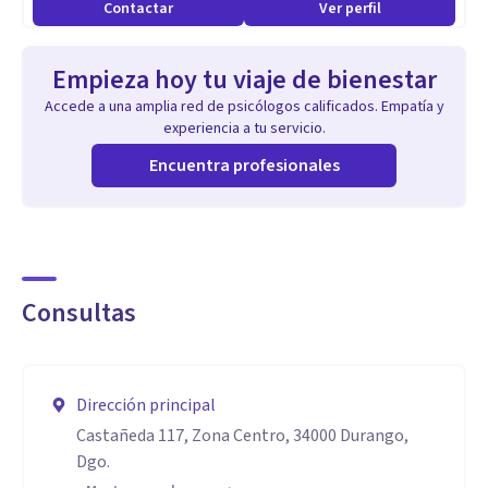
Contactar
Ver perfil
Actualmente, estoy capacitándome también para mejorar
Empieza hoy tu viaje de bienestar
mi atención a parejas.
Accede a una amplia red de psicólogos calificados. Empatía y
experiencia a tu servicio.
Aptitudes
Encuentra profesionales
En mi vida personal, he practicado algunas actividades
artísticas: danza, canto y música. Esto me permite ayudarte
usando estas habilidades a favor de tu proceso (creo que
toda expresión artística es sanadora por naturaleza).
Consultas
Dirección principal
Castañeda 117, Zona Centro, 34000 Durango,
Dgo.