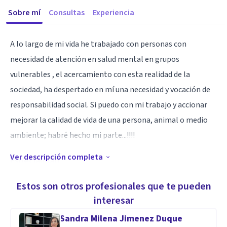
Sobre mí
Consultas
Experiencia
A lo largo de mi vida he trabajado con personas con
necesidad de atención en salud mental en grupos
vulnerables , el acercamiento con esta realidad de la
sociedad, ha despertado en mí una necesidad y vocación de
responsabilidad social. Si puedo con mi trabajo y accionar
mejorar la calidad de vida de una persona, animal o medio
ambiente; habré hecho mi parte...!!!!
Ver descripción completa
Especialidad
Sentipensante; sin separar la mente del corazón
Estos son otros profesionales que te pueden
interesar
Aptitudes
Sandra Milena Jimenez Duque
Trabajo con población en situación de vulnerabilidad