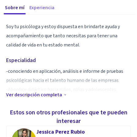
Sobre mí
Experiencia
Soy tu psicóloga y estoy dispuesta en brindarte ayuda y
acompañamiento que tanto necesitas para tener una
calidad de vida en tu estado mental.
Especialidad
-conociendo en aplicación, análisis e informe de pruebas
psicológicas hacia el talento humano de las empresas
-Abordaje didáctico hacia niños, niñas y adolescentes.
Ver descripción completa
- Realización de talleres y capacitaciones de salud mental .
Estos son otros profesionales que te pueden
Aptitudes
interesar
-Experiencia en aplicación, análisis e informes de pruebas
Jessica Perez Rubio
psicológicas .