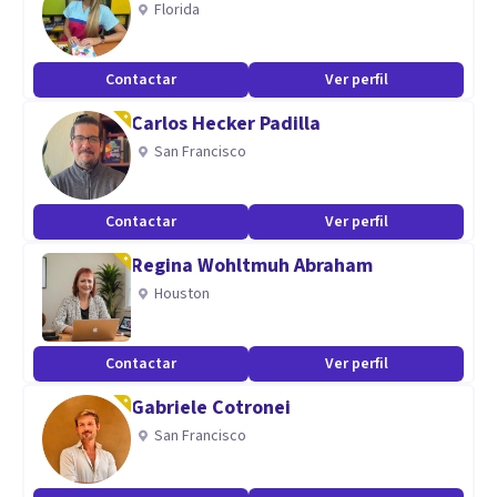
Florida
-conocimiento y expedida en asesoría de empresas respeto
a temas de Talento humano.
Contactar
Ver perfil
-Conocimiento y abordaje en estados de autoestima con el
Carlos Hecker Padilla
fin de incrementar tu amor propio.
San Francisco
-Acompañamiento y ayuda hacia niños, niñas y
adolescentes.
Contactar
Ver perfil
Regina Wohltmuh Abraham
Houston
Contactar
Ver perfil
Gabriele Cotronei
San Francisco