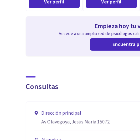
Ver perfil
Ver perfil
Empieza hoy tu v
Accede a una amplia red de psicólogos calif
Encuentra p
Consultas
Dirección principal
Av Olavegoya, Jesús María 15072
Atiende a