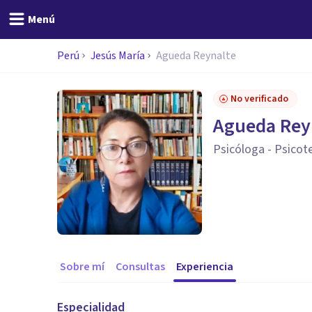
Menú
Perú
Jesús María
Agueda Reynalte
No verificado
Agueda Rey
Psicóloga - Psicot
Sobre mí
Consultas
Experiencia
Especialidad