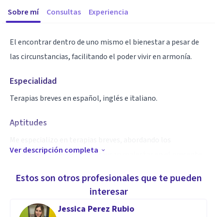
Sobre mí
Consultas
Experiencia
El encontrar dentro de uno mismo el bienestar a pesar de
las circunstancias, facilitando el poder vivir en armonía.
Especialidad
Terapias breves en español, inglés e italiano.
Aptitudes
Me especializo en terapias breves, abordando los
Ver descripción completa
problemas específicos que causan malestar en el presente.
Solamente doy terapias por online y videollamada. No
Estos son otros profesionales que te pueden
presenciales.
interesar
Jessica Perez Rubio