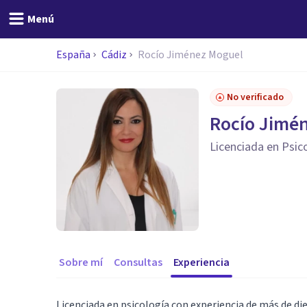
Menú
España
Cádiz
Rocío Jiménez Moguel
No verificado
Rocío Jimé
Licenciada en Psic
Sobre mí
Consultas
Experiencia
Licenciada en psicología con experiencia de más de die