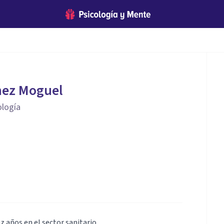
nez Moguel
ología
z años en el sector sanitario.