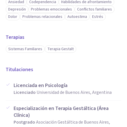
Ansiedad
Codependencia
Habilidades de afrontamiento
Integridad y Ética Profesional: Compromiso absoluto con la
Depresión
Problemas emocionales
Conflictos familiares
confidencialidad, el código deontológico y el bienestar del
Dolor
Problemas relacionales
Autoestima
Estrés
paciente.
Terapias
Sistemas Familiares
Terapia Gestalt
Titulaciones
Licenciada en Psicología
Licenciado
Universidad de Buenos Aires, Argentina
Especialización en Terapia Gestáltica (Área
Clínica)
Postgrado
Asociación Gestáltica de Buenos Aires,