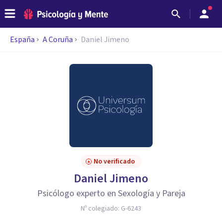
España
A Coruña
Daniel Jimeno
No verificado
Daniel Jimeno
Psicólogo experto en Sexología y Pareja
Nº colegiado:
G-6243