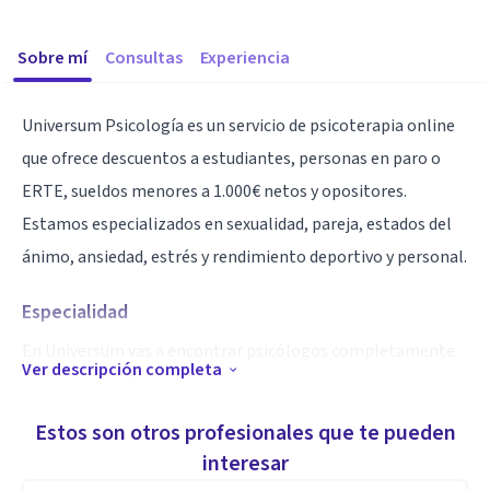
Sobre mí
Consultas
Experiencia
Universum Psicología es un servicio de psicoterapia online
que ofrece descuentos a estudiantes, personas en paro o
ERTE, sueldos menores a 1.000€ netos y opositores.
Estamos especializados en sexualidad, pareja, estados del
ánimo, ansiedad, estrés y rendimiento deportivo y personal.
Especialidad
En Universum vas a encontrar psicólogos completamente
Ver descripción completa
vocacionales: Nuestro objetivo no es lucrarnos sino luchar
para que todo el mundo pueda acceder a terapia psicológica
Estos son otros profesionales que te pueden
de calidad, ya que ahora mismo la terapia es prácticamente
interesar
un lujo para unos pocos que se lo pueden permitir.