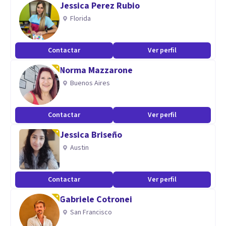
Jessica Perez Rubio
Florida
Aptitudes
Donde destacamos ampliamente es trabajando con
Contactar
Ver perfil
ansiedad, estrés o depresión, así como en sexualidad y
Norma Mazzarone
pareja y rendimiento deportivo y bienestar personal.
Buenos Aires
Contactar
Ver perfil
Jessica Briseño
Austin
Contactar
Ver perfil
Gabriele Cotronei
San Francisco